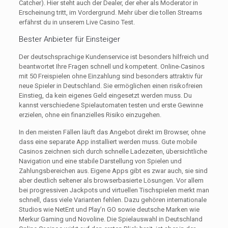
Catcher). Hier steht auch der Dealer, der eher als Moderator in
Erscheinung tritt, im Vordergrund. Mehr über die tollen Streams
erfährst du in unserem Live Casino Test.
Bester Anbieter für Einsteiger
Der deutschsprachige Kundenservice ist besonders hilfreich und
beantwortet Ihre Fragen schnell und kompetent. Online-Casinos
mit 50 Freispielen ohne Einzahlung sind besonders attraktiv für
neue Spieler in Deutschland. Sie ermöglichen einen risikofreien
Einstieg, da kein eigenes Geld eingesetzt werden muss. Du
kannst verschiedene Spielautomaten testen und erste Gewinne
erzielen, ohne ein finanzielles Risiko einzugehen.
In den meisten Fällen läuft das Angebot direkt im Browser, ohne
dass eine separate App installiert werden muss. Gute mobile
Casinos zeichnen sich durch schnelle Ladezeiten, übersichtliche
Navigation und eine stabile Darstellung von Spielen und
Zahlungsbereichen aus. Eigene Apps gibt es zwar auch, sie sind
aber deutlich seltener als browserbasierte Lösungen. Vor allem
bei progressiven Jackpots und virtuellen Tischspielen merkt man
schnell, dass viele Varianten fehlen. Dazu gehören internationale
Studios wie NetEnt und Play’n GO sowie deutsche Marken wie
Merkur Gaming und Novoline. Die Spielauswahl in Deutschland