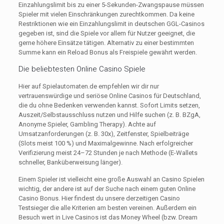
Einzahlungslimit bis zu einer 5-Sekunden-Zwangspause müssen
Spieler mit vielen Einschränkungen zurechtkommen. Da keine
Restriktionen wie ein Einzahlungslimit in deutschen GGL-Casinos
gegeben ist, sind die Spiele vor allem für Nutzer geeignet, die
gerne höhere Einsätze tätigen. Alternativ zu einer bestimmten
Summe kann ein Reload Bonus als Freispiele gewährt werden.
Die beliebtesten Online Casino Spiele
Hier auf Spielautomaten.de empfehlen wir dir nur
vertrauenswürdige und seriöse Online Casinos für Deutschland,
die du ohne Bedenken verwenden kannst. Sofort Limits setzen,
Auszeit/Selbstausschluss nutzen und Hilfe suchen (z. B. BZgA,
Anonyme Spieler, Gambling Therapy). Achte auf
Umsatzanforderungen (z. B. 30x), Zeitfenster, Spielbeiträge
(Slots meist 100 %) und Maximalgewinne. Nach erfolgreicher
Verifizierung meist 24–72 Stunden je nach Methode (E-Wallets
schneller, Banküberweisung länger).
Einem Spieler ist vielleicht eine große Auswahl an Casino Spielen
wichtig, der andere ist auf der Suche nach einem guten Online
Casino Bonus. Hier findest du unsere derzeitigen Casino
Testsieger die alle Kriterien am besten vereinen. Außerdem ein
Besuch wert in Live Casinos ist das Money Wheel (bzw. Dream