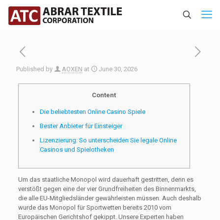
Published by
AOXEN
at
June 30, 2026
Content
Die beliebtesten Online Casino Spiele
Bester Anbieter für Einsteiger
Lizenzierung: So unterscheiden Sie legale Online
Casinos und Spielotheken
Um das staatliche Monopol wird dauerhaft gestritten, denn es
verstößt gegen eine der vier Grundfreiheiten des Binnenmarkts,
die alle EU-Mitgliedsländer gewährleisten müssen. Auch deshalb
wurde das Monopol für Sportwetten bereits 2010 vom
Europäischen Gerichtshof gekippt. Unsere Experten haben