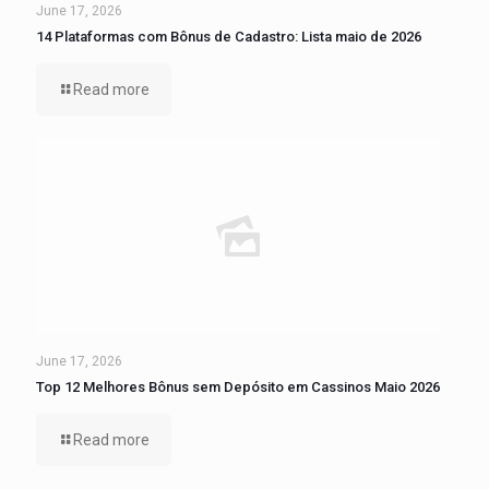
June 17, 2026
14 Plataformas com Bônus de Cadastro: Lista maio de 2026
Read more
June 17, 2026
Top 12 Melhores Bônus sem Depósito em Cassinos Maio 2026
Read more